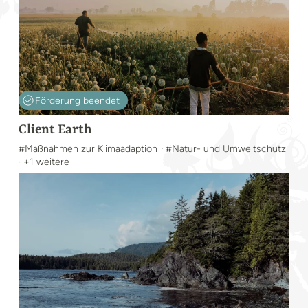
Förderung beendet
Client Earth
#Maßnahmen zur Klimaadaption
· #Natur- und Umweltschutz
· +1 weitere