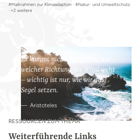
#Maßnahmen zur Klimaadaption
· #Natur- und Umweltschutz
· +2 weitere
Es kommt nicht darauf an, aus
welcher Richtung der Wind weht
– wichtig ist nur, wie wir das
Segel setzen.
Aristoteles
RESSOURCEN ZUM THEMA
Weiterführende Links