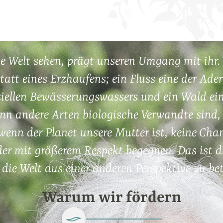
die Welt sehen, prägt unseren Umgang mit ihr
 statt eines Erzhaufens; ein Fluss eine der Ad
ziellen Bewässerungswassers und ein Wald ein
nn andere Arten biologische Verwandte sind,
wenn der Planet unsere Mutter ist, keine Ch
er mit größerem Respekt begegnen. Das ist d
die Welt aus einer anderen Perspektive zu be
Warum wir fördern