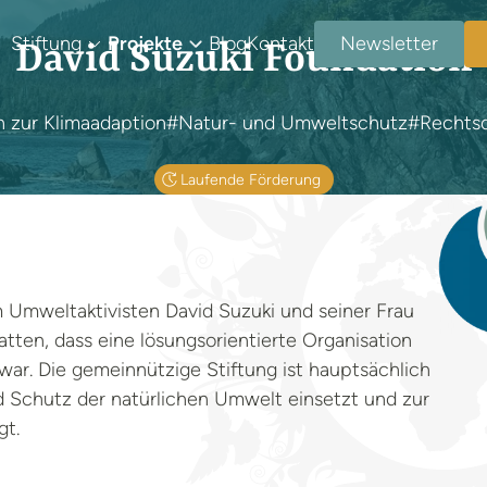
Stiftung
Projekte
Blog
Kontakt
Newsletter
David Suzuki Foundation
zur Klimaadaption
#Natur- und Umweltschutz
#Rechts
Laufende Förderung
 Umweltaktivisten David Suzuki und seiner Frau
atten, dass eine lösungsorientierte Organisation
ar. Die gemeinnützige Stiftung ist hauptsächlich
und Schutz der natürlichen Umwelt einsetzt und zur
gt.