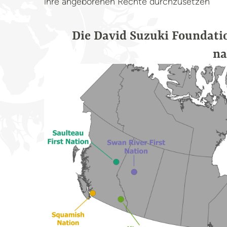
ihre angeborenen Rechte durchzusetzen
Die David Suzuki Foundatio
na