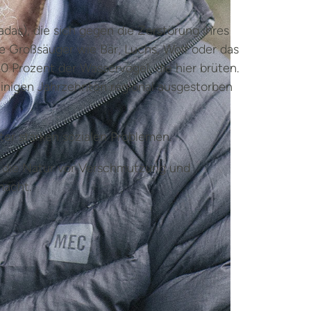
as), die sich gegen die Zerstörung ihres
 Großsäuger wie Bär, Luchs, Wolf oder das
 Prozent der Wasservögel, die hier brüten.
einigen Jahrzehnten regional ausgestorben
ter starken sozialen Problemen.
t, die Natur vor Verschmutzung und
macht.