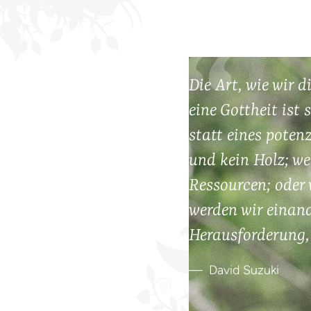
Foto: Mathijs Deerenberg
Die Art, wie wir 
eine Gottheit ist
statt eines poten
und kein Holz; we
Ressourcen; oder 
werden wir einand
Herausforderung, 
David Suzuki