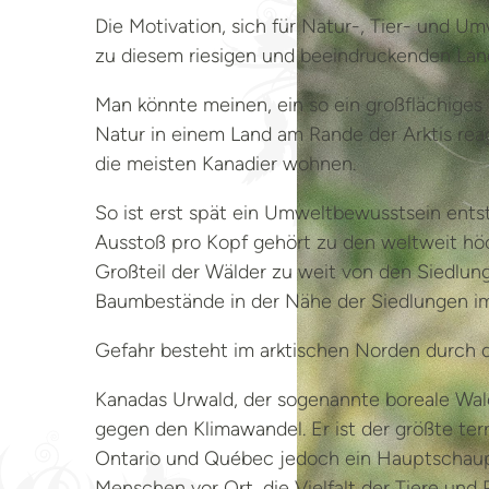
Die Motivation, sich für Natur-, Tier- und 
zu diesem riesigen und beeindruckenden Lan
Man könnte meinen, ein so ein großflächiges
Natur in einem Land am Rande der Arktis rea
die meisten Kanadier wohnen.
So ist erst spät ein Umweltbewusstsein ents
Ausstoß pro Kopf gehört zu den weltweit höch
Großteil der Wälder zu weit von den Siedlun
Baumbestände in der Nähe der Siedlungen im
Gefahr besteht im arktischen Norden durch d
Kanadas Urwald, der sogenannte boreale Wald
gegen den Klimawandel. Er ist der größte ter
Ontario und Québec jedoch ein Hauptschaupl
Menschen vor Ort, die Vielfalt der Tiere und 