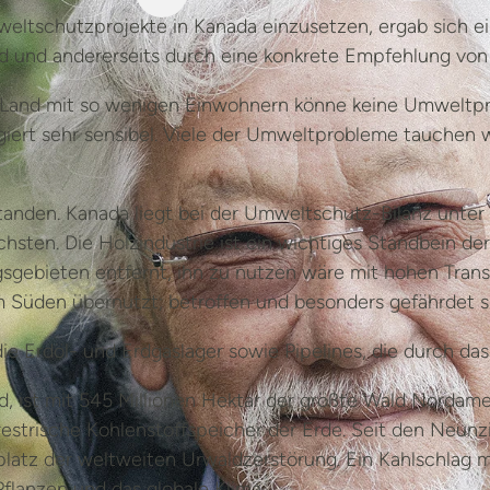
Umweltschutzprojekte in Kanada einzusetzen, ergab sich 
d und andererseits durch eine konkrete Empfehlung von
 Land mit so wenigen Einwohnern könne keine Umweltprob
giert sehr sensibel. Viele der Umweltprobleme tauchen 
tanden. Kanada liegt bei der Umweltschutz-Bilanz unter
sten. Die Holzindustrie ist ein wichtiges Standbein der 
gsgebieten entfernt, ihn zu nutzen wäre mit hohen Tran
 Süden übernutzt; betroffen und besonders gefährdet 
ie Erdöl- und Erdgaslager sowie Pipelines, die durch d
, ist mit 545 Millionen Hektar der größte Wald Nordamer
restrische Kohlenstoffspeicher der Erde. Seit den Neunz
atz der weltweiten Urwaldzerstörung. Ein Kahlschlag 
Pflanzen und das globale Klima.