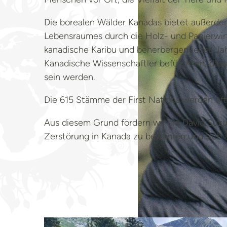
Die borealen Wälder Kanadas bietet außerde
Lebensraumes durch die Holz- und Papierwir
kanadische Karibu und beherbergen jedes Jah
Kanadische Wissenschaftler befürchten, dass
sein werden.
Die 615 Stämme der First Nations werden oft 
Aus diesem Grund fördern wir die David Suzuk
Zerstörung in Kanada zu bewahren und sich 