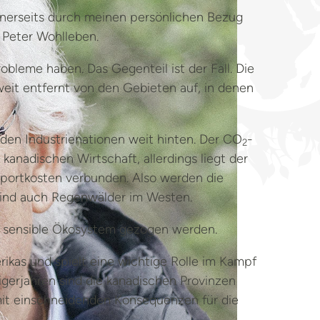
einerseits durch meinen persönlichen Bezug
 Peter Wohlleben.
leme haben. Das Gegenteil ist der Fall. Die
weit entfernt von den Gebieten auf, in denen
 den Industrienationen weit hinten. Der CO
-
2
kanadischen Wirtschaft, allerdings liegt der
sportkosten verbunden. Also werden die
sind auch Regenwälder im Westen.
as sensible Ökosystem gezogen werden.
ikas und spielt eine wichtige Rolle im Kampf
igerjahren sind die kanadischen Provinzen
mit einschneidenden Konsequenzen für die