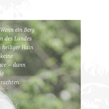
. Wenn ein Berg
ern des Landes
 heiliger Hain
 keine
ance – dann
ie
trachten.