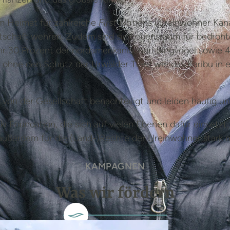
m Heimat für zahlreiche
First Nations
(Ureinwohner Kanad
tschaft wehren. Zudem sind sie Lebensraum für bedrohte
r 30 Prozent der nordamerikanischen Singvögel sowie 40
 ohne den Schutz der Urwälder Tiere wie das Karibu in 
von der Gesellschaft benachteiligt und leiden häufig un
i Foundation, die sich auf vielen Ebenen dafür einsetz
außerdem für die (Land-)Rechte der Ureinwohner stark 
KAMPAGNEN
Was wir fördern