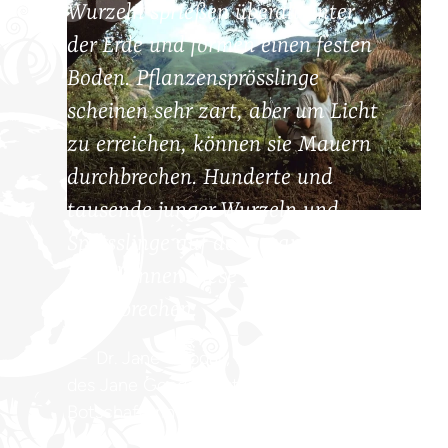
Wurzeln sprießen überall unter
der Erde und formen einen festen
Boden. Pflanzensprösslinge
scheinen sehr zart, aber um Licht
zu erreichen, können sie Mauern
durchbrechen. Hunderte und
tausende junger Wurzeln und
Sprösslinge auf der gesamten
Welt können diese Mauern
durchbrechen.
Dr. Jane Goodall, DBE, Gründerin
des Jane Goodall Instituts & UN-
Botschafterin des Friedens