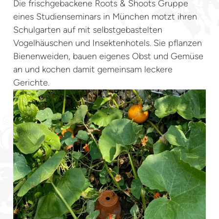
Die frischgebackene Roots & Shoots Gruppe
eines Studienseminars in München motzt ihren
Schulgarten auf mit selbstgebastelten
Vogelhäuschen und Insektenhotels. Sie pflanzen
Bienenweiden, bauen eigenes Obst und Gemüse
an und kochen damit gemeinsam leckere
Gerichte.