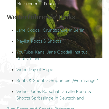
Messenger of Peace
Weiterführende Links
Jane Goodall Grundschule in Berlin
Playlist Roots & Shoots
YouTube-Kanal Jane Goodall Institut
Deutschland
Video Day of Hope
Roots & Shoots-Gruppe die „Würmranger“
Video: Janes Botschaft an alle Roots &
Shoots Sprösslinge in Deutschland
Zum Roots-and-Shoots-Programm