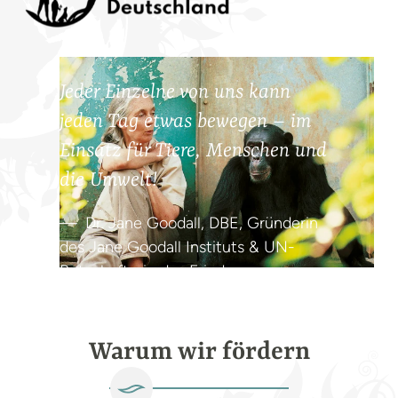
Jeder Einzelne von uns kann
jeden Tag etwas bewegen – im
Einsatz für Tiere, Menschen und
die Umwelt!
Dr. Jane Goodall, DBE, Gründerin
des Jane Goodall Instituts & UN-
Botschafterin des Friedens
Warum wir fördern