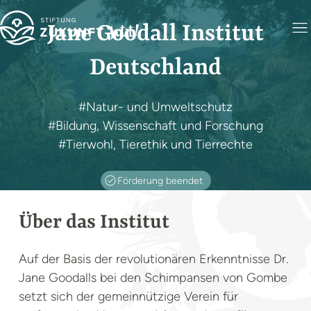
Jane Goodall Institut
Deutschland
#Natur- und Umweltschutz
#Bildung, Wissenschaft und Forschung
#Tierwohl, Tierethik und Tierrechte
Förderung beendet
Foto: Jane Goodall Institute, by Jane Goodall
Über das Institut
Auf der Basis der revolutionären Erkenntnisse Dr.
Jane Goodalls bei den Schimpansen von Gombe
setzt sich der gemeinnützige Verein für