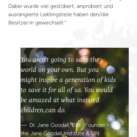
Dabei wurde viel gestöbert, anprobiert und
ausrangierte Lieblingsteile haben den/die
Besitzer:in gewechselt.“
You aren't going to save the
world on your own. But you
might inspire a generation of kids
to save it for all of us. You would
be amazed at what inspired
children can do.
Dr. Jane Goodall, DBE, Founder -
the Jane Goodall Institute & UN