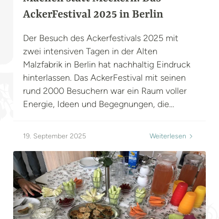
AckerFestival 2025 in Berlin
Der Besuch des Ackerfestivals 2025 mit
zwei intensiven Tagen in der Alten
Malzfabrik in Berlin hat nachhaltig Eindruck
hinterlassen. Das AckerFestival mit seinen
rund 2000 Besuchern war ein Raum voller
Energie, Ideen und Begegnungen, die
nachhallen und mich mit neuer Zuversicht
erfüllt haben. Von Beginn an spürte man
19. September 2025
Weiterlesen
eine besondere Aufbruchsstimmung:
Machen statt reden . Genau darum ging es.
Menschen aus ganz unterschiedlichen
Bereichen – Ernährung, Bildung, Wirtschaft,
Politik – kamen zus...