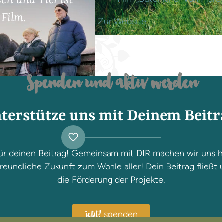
h und Tier ist
 Film.
Zur Website
Spenden und aktiv werden
terstütze uns mit Deinem Beitr
ür deinen Beitrag! Gemeinsam mit DIR machen wir uns h
reundliche Zukunft zum Wohle aller! Dein Beitrag fließt 
die Förderung der Projekte.
spenden
jetzt!