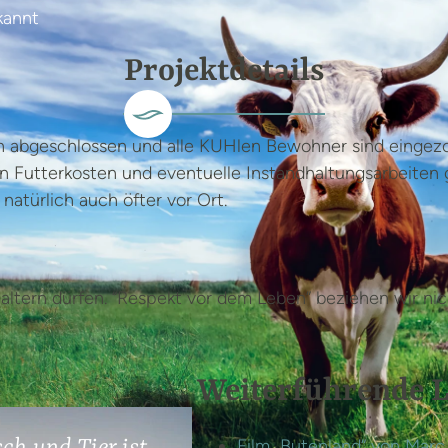
annt
Projektdetails
ich abgeschlossen und alle KUHlen Bewohner sind eingez
n Futterkosten und eventuelle Instandhaltungsarbeiten 
natürlich auch öfter vor Ort.
altern dürfen. “Respekt vor dem Leben” beziehen wir nich
Weiterführende L
Film „Butenland“ von Marc