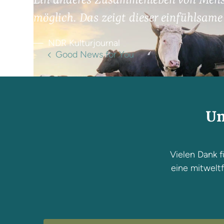
Ein anderes Zusammenleben von Mensc
möglich. Das zeigt dieser einfühlsame
NDR Kulturjournal
Good News for You
Un
Vielen Dank f
eine mitweltf