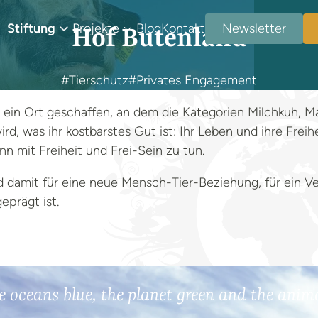
Stiftung
Projekte
Blog
Kontakt
Newsletter
Hof Butenland
#Tierschutz
#Privates Engagement
ein Ort geschaffen, an dem die Kategorien Milchkuh, 
, was ihr kostbarstes Gut ist: Ihr Leben und ihre Freih
 mit Freiheit und Frei-Sein zu tun.
d damit für eine neue Mensch-Tier-Beziehung, für ein Ve
prägt ist.
e oceans blue, the planet green and the anima