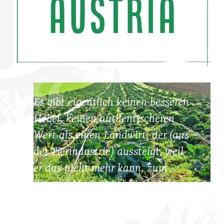
Es gibt eigentlich keinen besseren
Hebel, keinen authentischeren
Wert als einen Landwirt, der (aus
der Tierindustrie) aussteigt, weil
er das nicht mehr kann, zum
Beispiel Mutter und Kind in der
Milchproduktion voneinander zu
trennen, und das kommuniziert