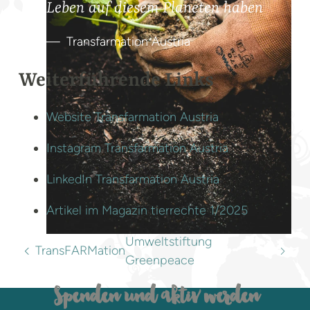
Leben auf diesem Planeten haben
Transfarmation Austria
Weiterführende Links
Website Transfarmation Austria
Instagram Transfarmation Austria
LinkedIn Transfarmation Austria
Artikel im Magazin tierrechte 1/2025
Umweltstiftung
TransFARMation
Greenpeace
Spenden und aktiv werden