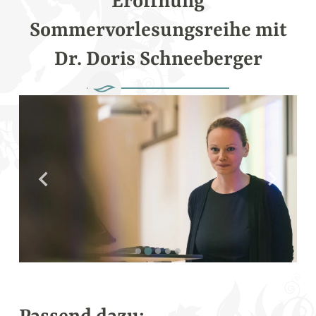
Eröffnung
Sommervorlesungsreihe mit
Dr. Doris Schneeberger
Foto: Oliver Hirtenfelder
Fot