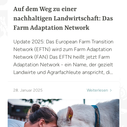
VERANSTALTUNGEN
Auf dem Weg zu einer
nachhaltigen Landwirtschaft: Das
Farm Adaptation Network
Update 2025: Das European Farm Transition
Network (EFTN) wird zum Farm Adaptation
Network (FAN) Das EFTN heißt jetzt Farm
Adaptation Network - ein Name, der gezielt
Landwirte und Agrarfachleute anspricht, die
im Zentrum der Arbeit der Organisation
stehen. Gleichzeitig nähert sich die erste
28. Januar 2025
Weiterlesen
Version des European Farm Transition
Blueprint ihrer Fertigstellung. Das Konzept
beleuchtet die wichtigsten
Herausforderungen für den Wandel in der
Landwirtschaft. Auch die Vorbereitungen für