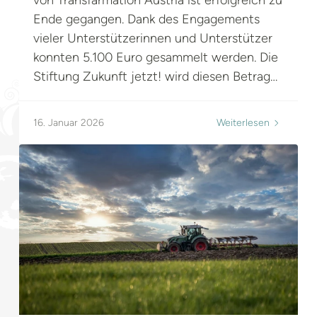
Ende gegangen. Dank des Engagements
vieler Unterstützerinnen und Unterstützer
konnten 5.100 Euro gesammelt werden. Die
Stiftung Zukunft jetzt! wird diesen Betrag
verdoppeln, sodass rund 10.000 Euro
konkrete Zukunftslösungen wirksam
16. Januar 2026
Weiterlesen
werden/fliessen können. Diese Mittel
werden weitergeleitet/helfen/leisten einen
wichtigen Beitrag, um den notwendigen
Wandel in der Landwirtschaft aktiv
mitzugestalten – hin zu...