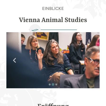
EINBLICKE
Vienna Animal Studies
Foto: Oliver Hirtenfelder
Fot