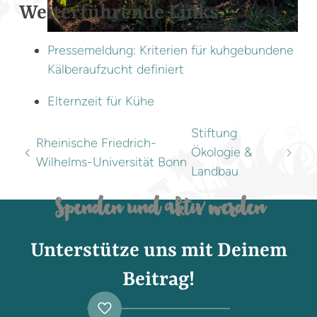
Weiterführende Links
Pressemeldung: Kriterien für kuhgebundene
Kälberaufzucht definiert
Elternzeit für Kühe
Stiftung
Rheinische Friedrich-
Ökologie &
Wilhelms-Universität Bonn
Landbau
Spenden und aktiv werden
Unterstütze uns mit Deinem
Beitrag!