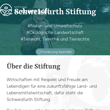
Schweisfurth Stiftung
#Natur- und Umweltschutz
#Ökologische Landwirtschaft
#Tierwohl, Tierethik und Tierrechte
Förderung beendet
Über die Stiftung
Foto: Hans-Günther Kaufmann
Wirtschaften mit Respekt und Freude am
Lebendigen für eine zukunftsfähige Land- und
Lebensmittelwirtschaft, dafür steht die
Schweisfurth Stiftung.