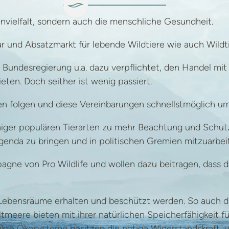
envielfalt, sondern auch die menschliche Gesundheit.
r und Absatzmarkt für lebende Wildtiere wie auch Wildt
e Bundesregierung u.a. dazu verpflichtet, den Handel mit
eten. Doch seither ist wenig passiert.
n folgen und diese Vereinbarungen schnellstmöglich u
er populären Tierarten zu mehr Beachtung und Schutz z
enda zu bringen und in politischen Gremien mitzuarbei
gne von Pro Wildlife und wollen dazu beitragen, dass di
hen Lebensräume erhalten und beschützt werden. So auc
meere bieten mit ihrer natürlichen Speicherfähigkeit f
akte Ökosysteme besitzen die nötige Widerstandskraft,