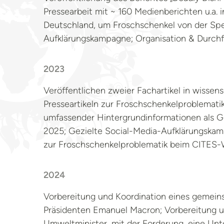
Pressearbeit mit ~ 160 Medienberichten u.a. 
Deutschland, um Froschschenkel von der Spei
Aufklärungskampagne; Organisation & Durchf
2023
Veröffentlichen zweier Fachartikel in wissen
Presseartikeln zur Froschschenkelproblemat
umfassender Hintergrundinformationen als G
2025; Gezielte Social-Media-Aufklärungskamp
zur Froschschenkelproblematik beim CITES
2024
Vorbereitung und Koordination eines gemeins
Präsidenten Emanuel Macron; Vorbereitung u
Umweltminister, mit der Forderung, eine Unt