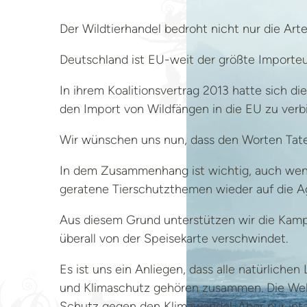
Der Wildtierhandel bedroht nicht nur die Art
Deutschland ist EU-weit der größte Importeu
In ihrem Koalitionsvertrag 2013 hatte sich di
den Import von Wildfängen in die EU zu verbi
Wir wünschen uns nun, dass den Worten Tate
In dem Zusammenhang ist wichtig, auch wenig
geratene Tierschutzthemen wieder auf die Ag
Aus diesem Grund unterstützen wir die Kampa
überall von der Speisekarte verschwindet.
Es ist uns ein Anliegen, dass alle natürlic
und Klimaschutz gehören zusammen. Die Welt
Schutz gegen den Klimawandel. Aber nur int