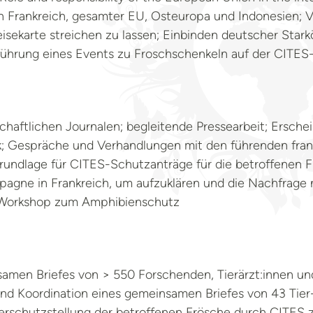
in Frankreich, gesamter EU, Osteuropa und Indonesien; 
sekarte streichen zu lassen; Einbinden deutscher Stark
ührung eines Events zu Froschschenkeln auf der CITES
schaftlichen Journalen; begleitende Pressearbeit; Ersche
ik; Gespräche und Verhandlungen mit den führenden fra
rundlage für CITES-Schutzanträge für die betroffenen 
agne in Frankreich, um aufzuklären und die Nachfrage 
-Workshop zum Amphibienschutz
amen Briefes von > 550 Forschenden, Tierärzt:innen un
nd Koordination eines gemeinsamen Briefes von 43 Tier
erschutzstellung der betroffenen Frösche durch CITES z