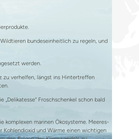
ierprodukte.
 Wildtieren bundeseinheitlich zu regeln, und
mgesetzt werden.
u verhelfen, längst ins Hintertreffen
ten.
e „Delikatesse“ Froschschenkel schon bald
h die komplexen marinen Ökosysteme. Meeres-
ür Kohlendioxid und Wärme einen wichtigen
 um den Folgen des Klimawandels zu