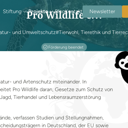
Stiftung
Projekte
Blog
Kontakt
Newsletter
Pro Wildlife e.V.
atur- und Umweltschutz
#Tierwohl, Tierethik und Tierre
Förderung beendet
 Natur- und Artenschutz miteinander. In
eitet Pro Wildlife daran, Gesetze zum Schutz von
i, Jagd, Tierhandel und Lebensraumzerstörung
ände, verfassen Studien und Stellungnahmen,
scheidungsträgern in Deutschland, der EU sowie