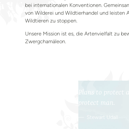
bei internationalen Konventionen. Gemeinsam
von Wilderei und Wildtierhandel und leisten
Wildtieren zu stoppen.
Foto: Pexels / Pixabay
Unsere Mission ist es, die Artenvielfalt zu 
Zwergchamäleon.
Plans to protect a
protect man.
Stewart Udall