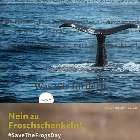
ng der Meere – diese Gefahren können nur durch interna
n Druck und internationale Zusammenarbeit bekämpft w
he Arbeit von Pro Wildlife e.V., damit der Schutz der we
PROJEKTDETAILS
Was wir fördern