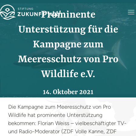
Prominente
Unterstützung für die
Kampagne zum
Meeresschutz von Pro
Wildlife e.V.
14. Oktober 2021
Foto: Elaine Brewer
Die Kampagne zum Meeresschutz von Pro
Wildlife hat prominente Unterstützung
bekommen: Florian Weiss – vielbeschäftigter TV-
und Radio-Moderator (ZDF Volle Kanne, ZDF