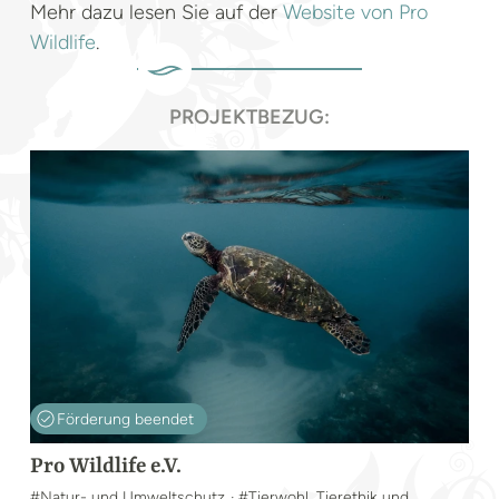
Mehr dazu lesen Sie auf der
Website von Pro
Wildlife
.
PROJEKTBEZUG:
Förderung beendet
Pro Wildlife e.V.
#Natur- und Umweltschutz
· #Tierwohl, Tierethik und