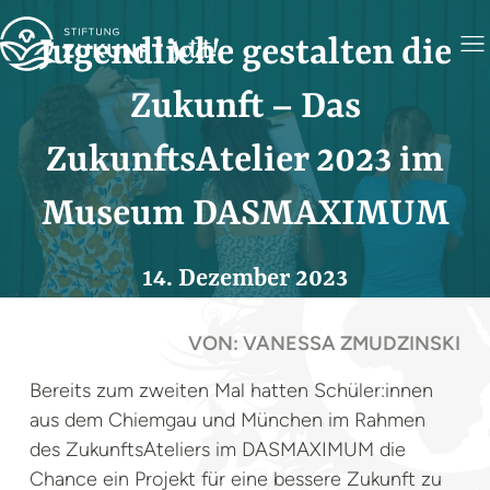
Jugendliche gestalten die
Zukunft – Das
ZukunftsAtelier 2023 im
Museum DASMAXIMUM
14. Dezember 2023
Foto: ZukunftsAtelier Realschule Freiham, Foto: DASMAXIMUM
VON: VANESSA ZMUDZINSKI
Bereits zum zweiten Mal hatten Schüler:innen
aus dem Chiemgau und München im Rahmen
des ZukunftsAteliers im DASMAXIMUM die
Chance ein Projekt für eine bessere Zukunft zu