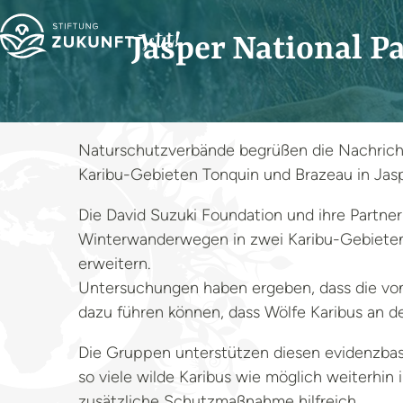
Jasper National P
Naturschutzverbände begrüßen die Nachricht
Karibu-Gebieten Tonquin und Brazeau in Jaspe
Die David Suzuki Foundation und ihre Partne
Winterwanderwegen in zwei Karibu-Gebieten 
erweitern.
Untersuchungen haben ergeben, dass die von
dazu führen können, dass Wölfe Karibus an d
Die Gruppen unterstützen diesen evidenzbasi
so viele wilde Karibus wie möglich weiterhin 
zusätzliche Schutzmaßnahme hilfreich.