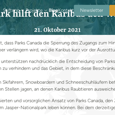
Stiftung
Projekte
Blog
Kontakt
Newsletter
ark hilft den Karibus den W
21. Oktober 2021
, dass Parks Canada die Sperrung des Zugangs zum Hint
r verlängern wird, wo die Karibus kurz vor der Ausrott
r unterstützen nachdrücklich die Entscheidung von Par
zu verhindern und das Gebiet, in dem diese Beschränk
 Skifahrern, Snowboardern und Schneeschuhläufern bef
en Stellen jagen, an denen Karibus Raubtieren ausweich
erten und vorsorglichen Ansatz von Parks Canada, den 
im Jasper-Nationalpark leben können. Bei dem derzeitigen 