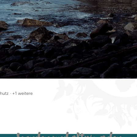
hutz
· +1 weitere