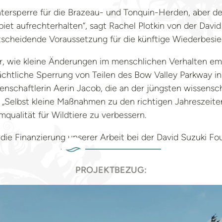
tersperre für die Brazeau- und Tonquin-Herden, aber der
t aufrechterhalten“, sagt Rachel Plotkin von der David
tscheidende Voraussetzung für die künftige Wiederbesied
ür, wie kleine Änderungen im menschlichen Verhalten emp
nächtliche Sperrung von Teilen des Bow Valley Parkway i
enschaftlerin Aerin Jacob, die an der jüngsten wissensc
 „Selbst kleine Maßnahmen zu den richtigen Jahreszeite
qualität für Wildtiere zu verbessern.
 die Finanzierung unserer Arbeit bei der David Suzuki Fo
PROJEKTBEZUG: