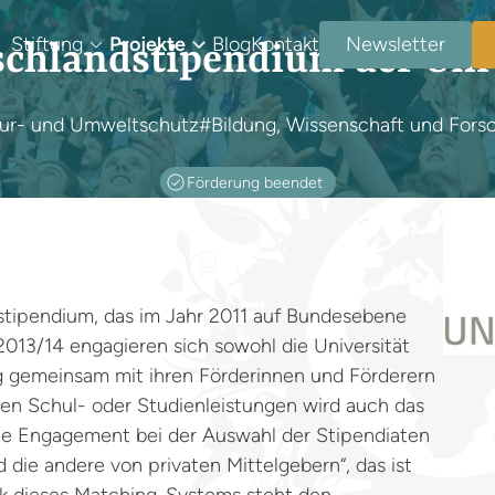
Stiftung
Projekte
Blog
Kontakt
Newsletter
schlandstipendium der Uni
ur- und Umweltschutz
#Bildung, Wissenschaft und Fors
Förderung beendet
stipendium, das im Jahr 2011 auf Bundesebene
013/14 engagieren sich sowohl die Universität
ng gemeinsam mit ihren Förderinnen und Förderern
en Schul- oder Studienleistungen wird auch das
ale Engagement bei der Auswahl der Stipendiaten
 die andere von privaten Mittelgebern“, das ist