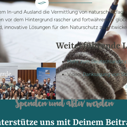
em In-und Ausland die Vermittlung von naturschutzfach
 vor dem Hintergrund rascher und fortwährender globa
d, innovative Lösungen für den Naturschutz zu entwick
Weiterführende L
Mehr zum Deutschlandsti
erde.
Video:
Danksagung von St
an der HNEE
Spenden und aktiv werden
terstütze uns mit Deinem Beitr