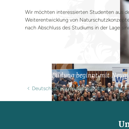
Wir möchten interessierten Studenten aus d
Weiterentwicklung von Naturschutzkonzepten
nach Abschluss des Studiums in der Lage sin
Bildung beginnt mit Neugi
Deutschlandstipendien für Studierende 
Prof. Peter Bieri
Un