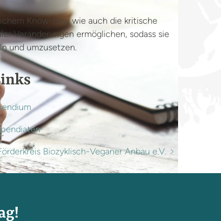
lichem Know-how wie auch die kritische
ler Veränderungen ermöglichen, sodass sie
eln und umzusetzen.
inks
pendium
ipendiaten
Förderkreis Biozyklisch-Veganer Anbau e.V.
ag!