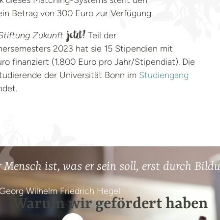
nk dieses Matching-Systems steht den
ein Betrag von 300 Euro zur Verfügung.
Stiftung Zukunft
Teil der
jetzt!
rsemesters 2023 hat sie 15 Stipendien mit
 finanziert (1.800 Euro pro Jahr/Stipendiat). Die
Studierende der Universität Bonn im
Studiengang
det.
 Mensch ist, was er sein soll, erst durch Bild
Georg Wilhelm Friedrich Hegel
Warum wir gefördert haben