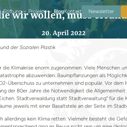
Stiftung
Projekte
Blog
Kontakt
Newsletter
die wir wollen, muss erfun
20. April 2022
und der Sozialen Plastik
für die Klimakrise enorm zugenommen. Viele Menschen u
Katastrophe abzuwenden. Baumpflanzungen als Möglichk
O2-Überschuss zu unternehmen sind populär. Vor dem Hi
g der 80er Jahre die Notwendigkeit die Allgemeinheit f
Eichen. Stadtverwaldung statt Stadtverwaltung“ für die
me jeweils mit einer Basaltstele an der Seite im Stadtg
ch allerdings kein Klima retten. Vielmehr besteht die G
ementsprechend ging es Beuys nicht rein um eine ökolo