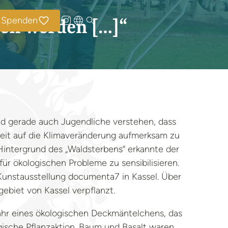
Spenden
den werden […]“
nd gerade auch Jugendliche verstehen, dass
eit auf die Klimaveränderung aufmerksam zu
ntergrund des „Waldsterbens“ erkannte der
ür ökologischen Probleme zu sensibilisieren.
 Kunstausstellung documenta7 in Kassel. Über
ebiet von Kassel verpflanzt.
efahr eines ökologischen Deckmäntelchens, das
gische Pflanzaktion. Baum und Basalt waren